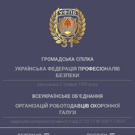
31
ГРОМАДСЬКА СПІЛКА
УКРАЇНСЬКА ФЕДЕРАЦІЯ ПРОФЕСІОНАЛІВ
БЕЗПЕКИ
заснована 5 травня 1995 року
ВСЕУКРАЇНСЬКЕ ОБ'ЄДНАННЯ
ОРГАНІЗАЦІЙ РОБОТОДАВЦІВ ОХОРОННОЇ
ГАЛУЗІ
свідоцтво репрезентативності від 27.02.17 № 009/17-00-Р