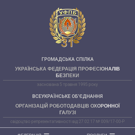
31
ГРОМАДСЬКА СПІЛКА
УКРАЇНСЬКА ФЕДЕРАЦІЯ ПРОФЕСІОНАЛІВ
БЕЗПЕКИ
заснована 5 травня 1995 року
ВСЕУКРАЇНСЬКЕ ОБ'ЄДНАННЯ
ОРГАНІЗАЦІЙ РОБОТОДАВЦІВ ОХОРОННОЇ
ГАЛУЗІ
свідоцтво репрезентативності від 27.02.17 № 009/17-00-Р