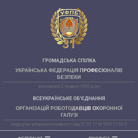
31
ГРОМАДСЬКА СПІЛКА
УКРАЇНСЬКА ФЕДЕРАЦІЯ ПРОФЕСІОНАЛІВ
БЕЗПЕКИ
заснована 5 травня 1995 року
ВСЕУКРАЇНСЬКЕ ОБ'ЄДНАННЯ
ОРГАНІЗАЦІЙ РОБОТОДАВЦІВ ОХОРОННОЇ
ГАЛУЗІ
свідоцтво репрезентативності від 27.02.17 № 009/17-00-Р