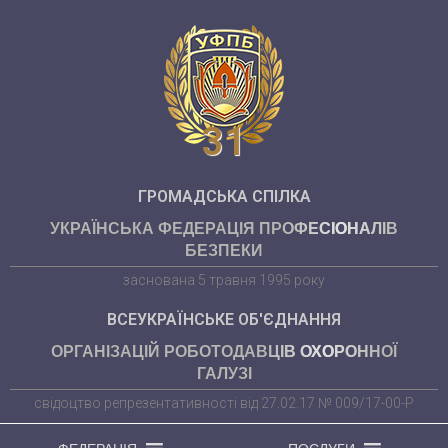
31
ГРОМАДСЬКА СПІЛКА
УКРАЇНСЬКА ФЕДЕРАЦІЯ ПРОФЕСІОНАЛІВ
БЕЗПЕКИ
заснована 5 травня 1995 року
ВСЕУКРАЇНСЬКЕ ОБ'ЄДНАННЯ
ОРГАНІЗАЦІЙ РОБОТОДАВЦІВ ОХОРОННОЇ
ГАЛУЗІ
свідоцтво репрезентативності від 27.02.17 № 009/17-00-Р