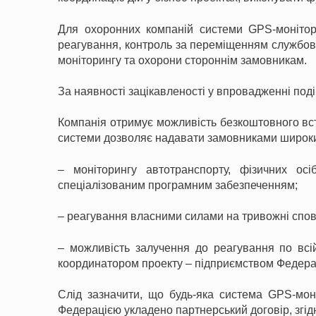
Для охоронних компаній системи GPS-моніторин
реагування, контроль за переміщенням службово
моніторингу та охорони стороннім замовникам.
За наявності зацікавленості у впровадженні поді
Компанія отримує можливість безкоштовного вс
системи дозволяє надавати замовниками широки
– моніторингу автотранспорту, фізичних ос
спеціалізованим програмним забезпеченням;
– реагування власними силами на тривожні спові
– можливість залучення до реагування по всій
координатором проекту – підприємством Федерац
Слід зазначити, що будь-яка система GPS-моні
Федерацією укладено партнерський договір, згідн