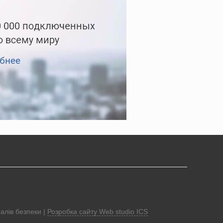
алів безпеки |
Розробка сайту Web studio ICS