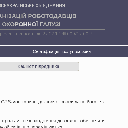
ВСЕУКРАЇНСЬКЕ ОБ'ЄДНАННЯ
АНІЗАЦІЙ РОБОТОДАВЦІВ
ОХОРОННОЇ ГАЛУЗІ
резентативності від 27.02.17 № 009/17-00-Р
Сертифікація послуг охорони
Кабінет підрядника
 GPS-моніторинг дозволяє розглядати його, як
 Контроль місцезнаходження дозволяє забезпечити
ну об’єктів, що переміщуються.