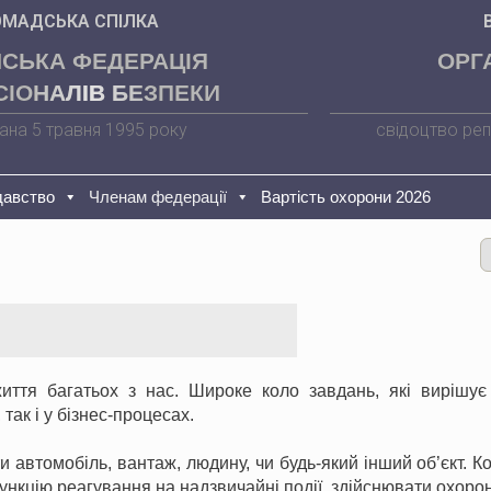
ОМАДСЬКА СПІЛКА
НСЬКА ФЕДЕРАЦІЯ
ОРГ
ІОНАЛІВ БЕЗПЕКИ
ана 5 травня 1995 року
свідоцтво реп
давство
Членам федерації
Вартість охорони 2026
иття багатьох з нас. Широке коло завдань, які вирішує
так і у бізнес-процесах.
ти автомобіль, вантаж, людину, чи будь-який інший об’єкт.
ункцію реагування на надзвичайні події, здійснювати охоро