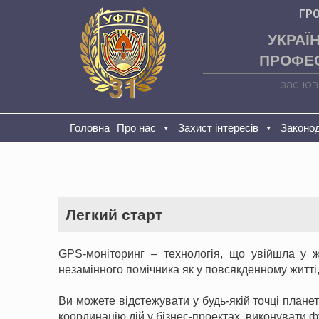
ГР
УКРАЇ
ПРОФЕС
31
заснов
Головна
Про нас
Захист інтересів
Законо
Легкий старт
GPS-моніторинг – технологія, що увійшла у ж
незамінного помічника як у повсякденному житті, 
Ви можете відстежувати у будь-якій точці плане
координацію дій у бізнес-проектах, виконувати ф