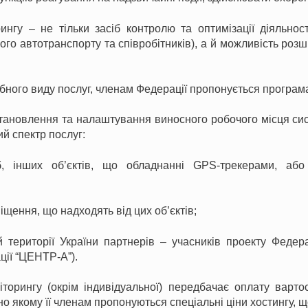
гу – не тільки засіб контролю та оптимізації діяльнос
го автотранспорту та співробітників), а й можливість розш
бного виду послуг, членам Федерації пропонується програма
тановлення та налаштування виносного робочого місця с
й спектр послуг:
іб, інших об’єктів, що обладнанні GPS-трекерами, а
щення, що надходять від цих об’єктів;
 території України партнерів – учасників проекту Федера
ії “ЦЕНТР-А”).
торингу (окрім індивідуальної) передбачає оплату вартос
о якому її членам пропонуються спеціальні ціни хостингу, щ