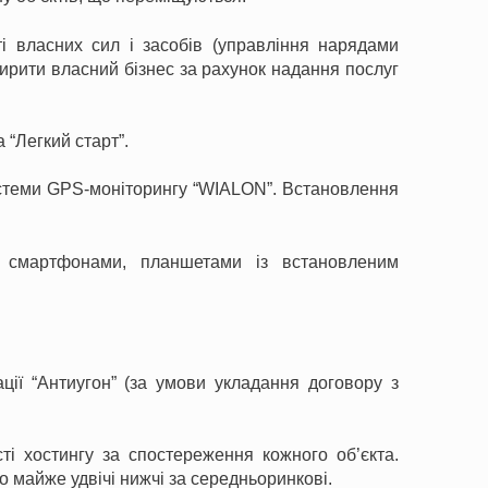
ті власних сил і засобів (управління нарядами
ирити власний бізнес за рахунок надання послуг
 “Легкий старт”.
истеми GPS-моніторингу “WIALON”. Встановлення
бо смартфонами, планшетами із встановленим
ції “Антиугон” (за умови укладання договору з
ті хостингу за спостереження кожного об’єкта.
о майже удвічі нижчі за середньоринкові.