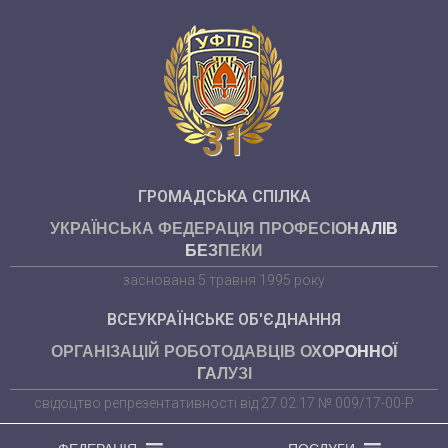
31
ГРОМАДСЬКА СПІЛКА
УКРАЇНСЬКА ФЕДЕРАЦІЯ ПРОФЕСІОНАЛІВ
БЕЗПЕКИ
заснована 5 травня 1995 року
ВСЕУКРАЇНСЬКЕ ОБ'ЄДНАННЯ
ОРГАНІЗАЦІЙ РОБОТОДАВЦІВ ОХОРОННОЇ
ГАЛУЗІ
свідоцтво репрезентативності від 27.02.17 № 009/17-00-Р