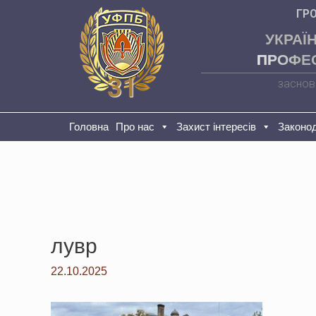
ГР
УКРАЇ
ПРОФЕС
31
заснов
Головна
Про нас
Захист інтересів
Законо
лувр
22.10.2025