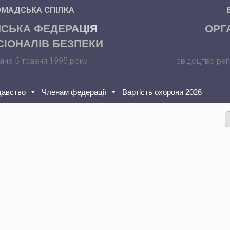
ОМАДСЬКА СПІЛКА
НСЬКА ФЕДЕРАЦІЯ
ОРГ
ІОНАЛІВ БЕЗПЕКИ
ана 5 травня 1995 року
свідоцтво реп
давство
Членам федерації
Вартість охорони 2026