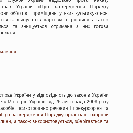
ої служби України надіслано проєкт наказу
 справ України «Про затвердження Порядку
рони об’єктів і приміщень, у яких культивуються,
ться та знищуються нарковмісні рослини, а також
ається та знищується отримана з них готова
рослин».
омлення
рав України у відповідність до законів України
ту Міністрів України від 26 листопада 2008 року
собів, психотропних речовин і прекурсорів» та
 «Про затвердження Порядку організації охорони
лини, а також використовується, зберігається та