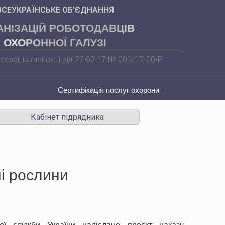
ВСЕУКРАЇНСЬКЕ ОБ'ЄДНАННЯ
АНІЗАЦІЙ РОБОТОДАВЦІВ
ОХОРОННОЇ ГАЛУЗІ
резентативності від 27.02.17 № 009/17-00-Р
Сертифікація послуг охорони
Кабінет підрядника
ні рослини