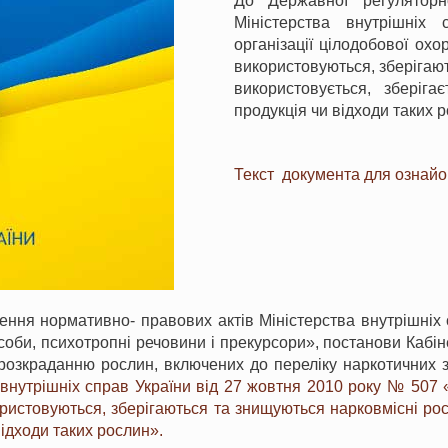
До Державної регуляторн
Міністерства внутрішніх
організації цілодобової охо
використовуються, зберігаю
використовується, зберіг
продукція чи відходи таких 
Текст документа для ознай
ня нормативно- правових актів Міністерства внутрішніх сп
оби, психотропні речовини і прекурсори», постанови Кабіне
зкраданню рослин, включених до переліку наркотичних за
 внутрішніх справ України від 27 жовтня 2010 року № 507
користовуються, зберігаються та знищуються нарковмісні рос
ідходи таких рослин».