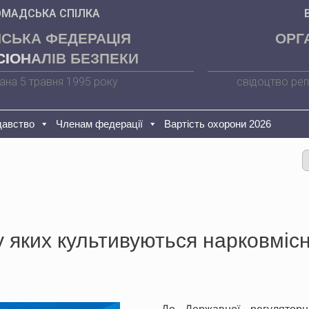
ОМАДСЬКА СПІЛКА
НСЬКА ФЕДЕРАЦІЯ
ОРГ
ІОНАЛІВ БЕЗПЕКИ
ана 5 травня 1995 року
свідоцтво реп
давство
Членам федерації
Вартість охорони 2026
у яких культивуються нарковміс