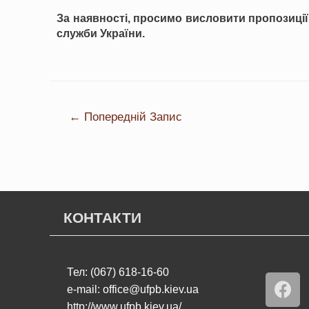
За наявності, просимо висловити пропозиції
служби України.
←
Попередній Запис
КОНТАКТИ
Тел: (067) 618-16-60
e-mail: office@ufpb.kiev.ua
http://www.ufpb.kiev.ua/