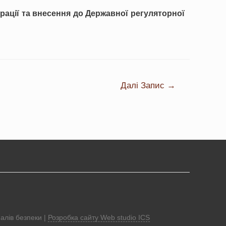
рації та внесення до Державної регуляторної
Далі Запис
→
алів безпеки |
Розробка сайту Web studio ICS