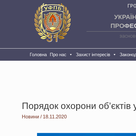
ГР
УКРАЇ
ПРОФЕС
31
заснов
Головна
Про нас
Захист інтересів
Законо
Порядок охорони об’єктів 
Новини
/
18.11.2020