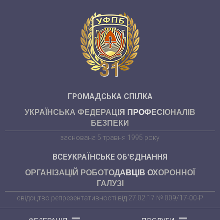
31
ГРОМАДСЬКА СПІЛКА
УКРАЇНСЬКА ФЕДЕРАЦІЯ ПРОФЕСІОНАЛІВ
БЕЗПЕКИ
заснована 5 травня 1995 року
ВСЕУКРАЇНСЬКЕ ОБ'ЄДНАННЯ
ОРГАНІЗАЦІЙ РОБОТОДАВЦІВ ОХОРОННОЇ
ГАЛУЗІ
свідоцтво репрезентативності від 27.02.17 № 009/17-00-Р