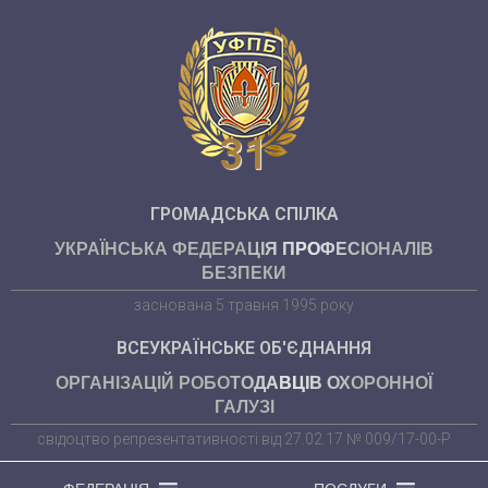
31
ГРОМАДСЬКА СПІЛКА
УКРАЇНСЬКА ФЕДЕРАЦІЯ ПРОФЕСІОНАЛІВ
БЕЗПЕКИ
заснована 5 травня 1995 року
ВСЕУКРАЇНСЬКЕ ОБ'ЄДНАННЯ
ОРГАНІЗАЦІЙ РОБОТОДАВЦІВ ОХОРОННОЇ
ГАЛУЗІ
свідоцтво репрезентативності від 27.02.17 № 009/17-00-Р