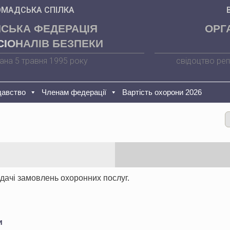
ОМАДСЬКА СПІЛКА
НСЬКА ФЕДЕРАЦІЯ
ОРГ
ІОНАЛІВ БЕЗПЕКИ
ана 5 травня 1995 року
свідоцтво реп
давство
Членам федерації
Вартість охорони 2026
дачі замовлень охоронних послуг.
и