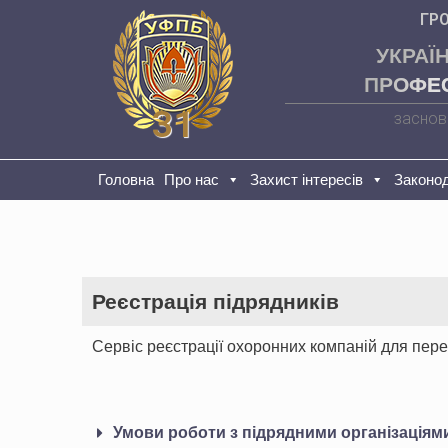
ГР
УКРАЇ
ПРОФЕС
31
заснов
Головна
Про нас
Захист інтересів
Законо
Реєстрація підрядників
Сервіс реєстрації охоронних компаній для пере
Умови роботи з підрядними організаціям