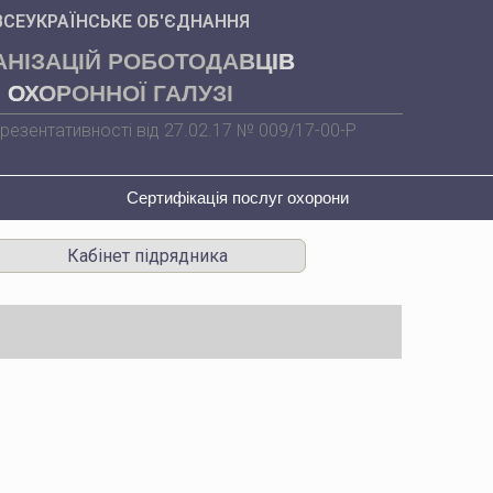
ВСЕУКРАЇНСЬКЕ ОБ'ЄДНАННЯ
АНІЗАЦІЙ РОБОТОДАВЦІВ
ОХОРОННОЇ ГАЛУЗІ
резентативності від 27.02.17 № 009/17-00-Р
Сертифікація послуг охорони
Кабінет підрядника