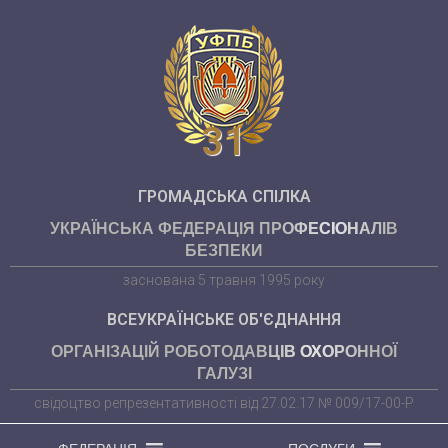
31
ГРОМАДСЬКА СПІЛКА
УКРАЇНСЬКА ФЕДЕРАЦІЯ ПРОФЕСІОНАЛІВ
БЕЗПЕКИ
заснована 5 травня 1995 року
ВСЕУКРАЇНСЬКЕ ОБ'ЄДНАННЯ
ОРГАНІЗАЦІЙ РОБОТОДАВЦІВ ОХОРОННОЇ
ГАЛУЗІ
свідоцтво репрезентативності від 27.02.17 № 009/17-00-Р