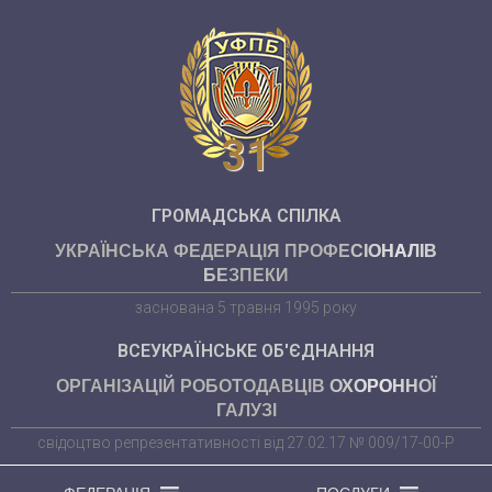
31
ГРОМАДСЬКА СПІЛКА
УКРАЇНСЬКА ФЕДЕРАЦІЯ ПРОФЕСІОНАЛІВ
БЕЗПЕКИ
заснована 5 травня 1995 року
ВСЕУКРАЇНСЬКЕ ОБ'ЄДНАННЯ
ОРГАНІЗАЦІЙ РОБОТОДАВЦІВ ОХОРОННОЇ
ГАЛУЗІ
свідоцтво репрезентативності від 27.02.17 № 009/17-00-Р