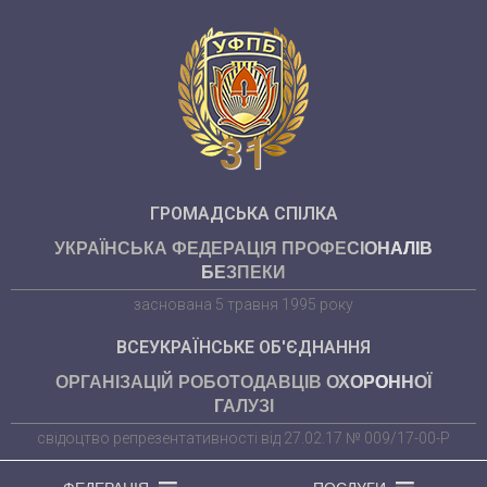
31
ГРОМАДСЬКА СПІЛКА
УКРАЇНСЬКА ФЕДЕРАЦІЯ ПРОФЕСІОНАЛІВ
БЕЗПЕКИ
заснована 5 травня 1995 року
ВСЕУКРАЇНСЬКЕ ОБ'ЄДНАННЯ
ОРГАНІЗАЦІЙ РОБОТОДАВЦІВ ОХОРОННОЇ
ГАЛУЗІ
свідоцтво репрезентативності від 27.02.17 № 009/17-00-Р