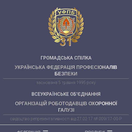
31
ГРОМАДСЬКА СПІЛКА
УКРАЇНСЬКА ФЕДЕРАЦІЯ ПРОФЕСІОНАЛІВ
БЕЗПЕКИ
заснована 5 травня 1995 року
ВСЕУКРАЇНСЬКЕ ОБ'ЄДНАННЯ
ОРГАНІЗАЦІЙ РОБОТОДАВЦІВ ОХОРОННОЇ
ГАЛУЗІ
свідоцтво репрезентативності від 27.02.17 № 009/17-00-Р